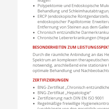
Magen
Polypektomie und Endoskopische Muk
Behandlung und Schleimhautabtragun
ERCP (endoskopische Röntgendarstellu
endoskopischer Papillotomie: Erweite
Entfernung von Steinen aus dem Galle
Chronisch entzündliche Darmerkrankun
Chronische Lebererkrankungen (Hepati
BESONDERHEITEN ZUM LEISTUNGSSPE
Durch die räumliche Anbindung an das Hei
Spektrum an komplexen therapeutischen Ei
notwendig, anschließend eine stationäre
optimale Behandlung und Nachbeobachtu
ZERTIFIZIERUNGEN
BNG-Zertifikat „Chronisch entzündlic
BNG-Zertifikat „Hepatologie"
Zertifizierung nach DIN EN ISO 9001
Regelmäßige freiwillige Hygienekontro
(unabhängig von den gesetzlich vorg