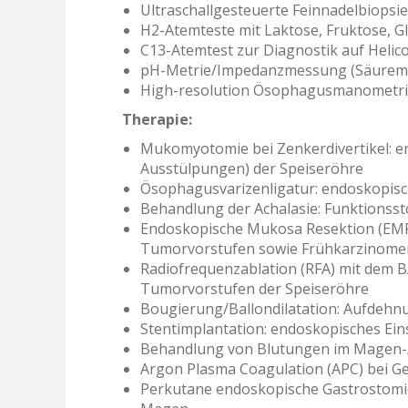
Ultraschallgesteuerte Feinnadelbiops
H2-Atemteste mit Laktose, Fruktose, Gl
C13-Atemtest zur Diagnostik auf Helico
pH-Metrie/Impedanzmessung (Säureme
High-resolution Ösophagusmanometri
Therapie:
Mukomyotomie bei Zenkerdivertikel: e
Ausstülpungen) der Speiseröhre
Ösophagusvarizenligatur: endoskopis
Behandlung der Achalasie: Funktionsst
Endoskopische Mukosa Resektion (EMR
Tumorvorstufen sowie Frühkarzinomen
Radiofrequenzablation (RFA) mit dem 
Tumorvorstufen der Speiseröhre
Bougierung/Ballondilatation: Aufdehn
Stentimplantation: endoskopisches Ei
Behandlung von Blutungen im Magen-
Argon Plasma Coagulation (APC) bei G
Perkutane endoskopische Gastrostomi