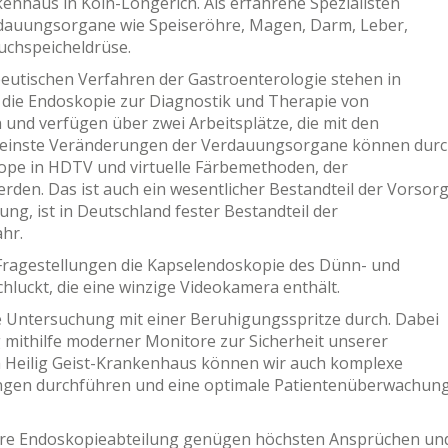
enhaus in Köln-Longerich. Als erfahrene Spezialisten
rdauungsorgane wie Speiseröhre, Magen, Darm, Leber,
uchspeicheldrüse.
eutischen Verfahren der Gastroenterologie stehen in
n die Endoskopie zur Diagnostik und Therapie von
und verfügen über zwei Arbeitsplätze, die mit den
Kleinste Veränderungen der Verdauungsorgane können dur
pe in HDTV und virtuelle Färbemethoden, der
den. Das ist auch ein wesentlicher Bestandteil der Vorsorg
ng, ist in Deutschland fester Bestandteil der
hr.
 Fragestellungen die Kapselendoskopie des Dünn- und
hluckt, die eine winzige Videokamera enthält.
 Untersuchung mit einer Beruhigungsspritze durch. Dabei
 mithilfe moderner Monitore zur Sicherheit unserer
m Heilig Geist-Krankenhaus können wir auch komplexe
ngen durchführen und eine optimale Patientenüberwachun
ere Endoskopieabteilung genügen höchsten Ansprüchen un