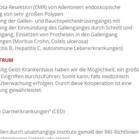
osa Resektion (EMR) von Adenomen: endoskopische
g von sehr großen Polypen
ng der Gallen- und Bauchspeicheldrüsengänge) mit
rung der Einmündung des Gallenganges durch Schnitt und
ngang, Einsetzen von Prothesen in den Gallengang
gen (Morbus Crohn, Colitis ulcerosa)
tis B, Hepatitis C, autoimmune Lebererkrankungen)
KTRUM
lig Geist-Krankenhaus haben wir die Möglichkeit, ein groß
ngriffen durchzuführen. Somit kann, falls medizinisch
 Überwachung erfolgen. Durch diese Kooperation ist eine
ng gewährleistet.
he Darmerkrankungen" (CED)
llen durch unabhängige Institute gemäß der RKI-Richtlinien
eschriebenen Untersuchungen)