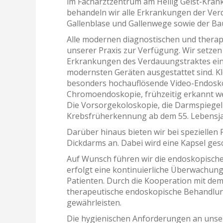
im Facharztzentrum am Heilig Geist-Krank
behandeln wir alle Erkrankungen der Ve
Gallenblase und Gallenwege sowie der Ba
Alle modernen diagnostischen und therap
unserer Praxis zur Verfügung. Wir setze
Erkrankungen des Verdauungstraktes ein 
modernsten Geräten ausgestattet sind. 
besonders hochauflösende Video-Endosko
Chromoendoskopie, frühzeitig erkannt wer
Die Vorsorgekoloskopie, die Darmspiegelu
Krebsfrüherkennung ab dem 55. Lebensja
Darüber hinaus bieten wir bei speziellen
Dickdarms an. Dabei wird eine Kapsel gesc
Auf Wunsch führen wir die endoskopische
erfolgt eine kontinuierliche Überwachung
Patienten. Durch die Kooperation mit de
therapeutische endoskopische Behandlu
gewährleisten.
Die hygienischen Anforderungen an uns