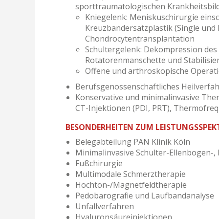
sporttraumatologischen Krankheitsbild
Kniegelenk: Meniskuschirurgie eins
Kreuzbandersatzplastik (Single und 
Chondrocytentransplantation
Schultergelenk: Dekompression des
Rotatorenmanschette und Stabilisie
Offene und arthroskopische Operat
Berufsgenossenschaftliches Heilverfah
Konservative und minimalinvasive The
CT-Injektionen (PDI, PRT), Thermofr
BESONDERHEITEN ZUM LEISTUNGSSPE
Belegabteilung PAN Klinik Köln
Minimalinvasive Schulter-Ellenbogen-,
Fußchirurgie
Multimodale Schmerztherapie
Hochton-/Magnetfeldtherapie
Pedobarografie und Laufbandanalyse
Unfallverfahren
Hyaluronsäureinjektionen