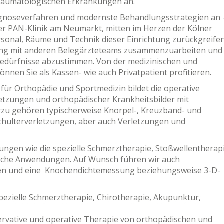
traumatologischen Erkrankungen an.
iagnoseverfahren und modernste Behandlungsstrategien an 
der PAN-Klinik am Neumarkt, mitten im Herzen der Kölner
rsonal, Räume und Technik dieser Einrichtung zurückgreifen
l eng mit anderen Belegärzteteams zusammenzuarbeiten und
 Bedürfnisse abzustimmen. Von der medizinischen und
nnen Sie als Kassen- wie auch Privatpatient profitieren.
ür Orthopädie und Sportmedizin bildet die operative
tzungen und orthopädischer Krankheitsbilder mit
rzu gehören typischerweise Knorpel-, Kreuzband- und
hulterverletzungen, aber auch Verletzungen und
tungen wie die spezielle Schmerztherapie, Stoßwellentherapi
ische Anwendungen. Auf Wunsch führen wir auch
n und eine Knochendichtemessung beziehungsweise 3-D-
ezielle Schmerztherapie, Chirotherapie, Akupunktur,
servative und operative Therapie von orthopädischen und