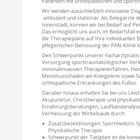
Patienten mit orthopädischen und sport
Wir wenden ausschließlich innovative D
ambulant und stationär. Als Belegärzte 
Innenstadt, können wir bei Bedarf auf Pe
Das ermöglicht uns auch, im Bedarfsfal
die Therapiepläne auf Ihre individuellen
pflegerischen Betreuung der PAN-Klinik kö
Den Schwerpunkt unserer Facharztpraxis f
Versorgung sporttraumatologischer Verle
minimalinvasiven Therapieverfahren. Hie
Meniskusschäden am Kniegelenk sowie Sc
orthopädische Erkrankungen des Fußes.
Darüber hinaus erhalten Sie bei uns Leis
Akupunktur, Chirotherapie und physikal
Ernährungsberatungen, Laufbandanalyse
Vermessung der Wirbelsäule durch.
Zusatzbezeichnungen: Sportmedizin, Sp
Physikalische Therapie
Schwerpunkt der Tätigkeit ist die kon