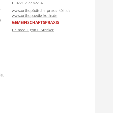
F. 0221 2 77 62-94
–
www.orthopädische-praxis-köln.de
www.orthopaedie-koeln.de
.
GEMEINSCHAFTSPRAXIS
Dr. med. Egon F. Stricker
e,