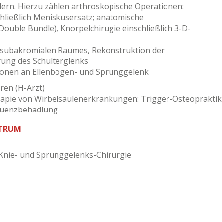
ern. Hierzu zählen arthroskopische Operationen:
chließlich Meniskusersatz; anatomische
Double Bundle), Knorpelchirugie einschließlich 3-D-
 subakromialen Raumes, Rekonstruktion der
rung des Schulterglenks
ionen an Ellenbogen- und Sprunggelenk
ren (H-Arzt)
rapie von Wirbelsäulenerkrankungen: Trigger-Osteopraktik
equenzbehadlung
KTRUM
 Knie- und Sprunggelenks-Chirurgie