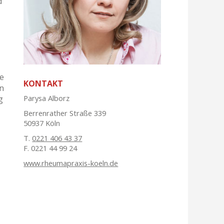
d
ie
KONTAKT
n
Parysa Alborz
g
Berrenrather Straße 339
50937 Köln
T.
0221 406 43 37
F. 0221 44 99 24
www.rheumapraxis-koeln.de