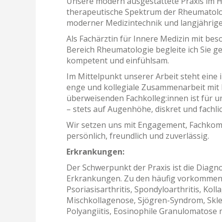
Unsere modern ausgestattete Praxis im He
therapeutische Spektrum der Rheumatologi
moderner Medizintechnik und langjähriger
Als Fachärztin für Innere Medizin mit be
Bereich Rheumatologie begleite ich Sie 
kompetent und einfühlsam.
Im Mittelpunkt unserer Arbeit steht eine 
enge und kollegiale Zusammenarbeit mit 
überweisenden Fachkolleg:innen ist für u
– stets auf Augenhöhe, diskret und fachlic
Wir setzen uns mit Engagement, Fachkomp
persönlich, freundlich und zuverlässig.
Erkrankungen:
Der Schwerpunkt der Praxis ist die Diagn
Erkrankungen. Zu den häufig vorkommend
Psoriasisarthritis, Spondyloarthritis, Ko
Mischkollagenose, Sjögren-Syndrom, Skle
Polyangiitis, Eosinophile Granulomatose mi