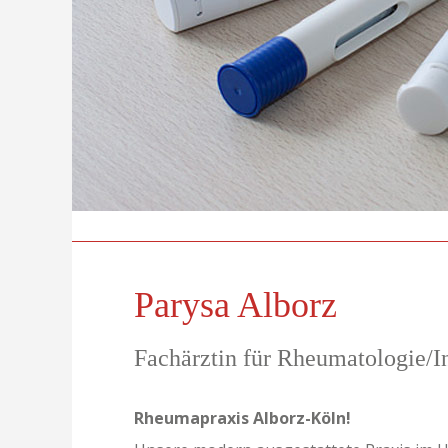
Parysa Alborz
Fachärztin für Rheumatologie/I
Rheumapraxis Alborz-Köln!