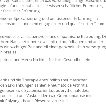
rzen Kölns bietet Ihnen das vollständige diagnostische un
e – fundiert auf aktueller wissenschaftlicher Erkenntnis,
 fachlicher Erfahrung.
sonderer Spezialisierung und umfassender Erfahrung im
gemeinsam mit meinem engagierten und qualifizierten Team
individuelle, vertrauensvolle und empathische Betreuung. D
Ihren Hausärzt:innen sowie mit orthopädischen und andere
ns ein wichtiger Bestandteil einer ganzheitlichen Versorgun
h präzise.
etenz und Menschlichkeit für Ihre Gesundheit ein –
ostik und die Therapie entzündlich rheumatischer
en Erkrankungen zählen: Rheumatoide Arthritis,
llagenosen (wie Systemischer Lupus erythematodes,
rodermie) und Vaskulitiden (wie Granulomatose mit
t Polyangiitis und Riesenzellarteriitis).