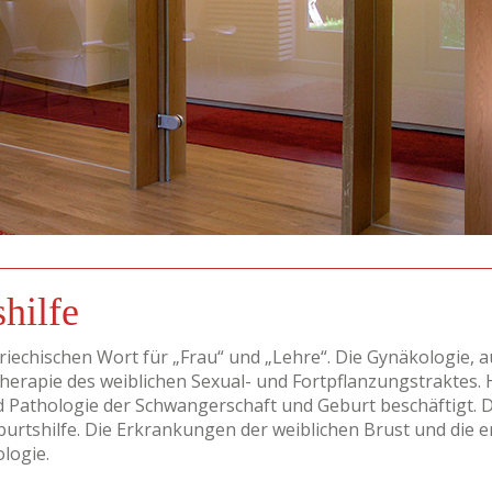
hilfe
riechischen Wort für „Frau“ und „Lehre“. Die Gynäkologie, 
erapie des weiblichen Sexual- und Fortpflanzungstraktes. Hi
d Pathologie der Schwangerschaft und Geburt beschäftigt. D
urtshilfe. Die Erkrankungen der weiblichen Brust und di
logie.